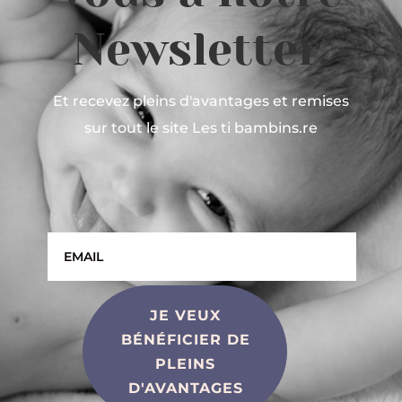
Newsletter.
Et recevez pleins d'avantages et remises
sur tout le site Les ti bambins.re
JE VEUX
BÉNÉFICIER DE
PLEINS
D'AVANTAGES