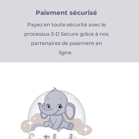
Paiement sécurisé
Payez en toute sécurité avec le
processus 3-D Secure grâce à nos
partenaires de paiement en
ligne.