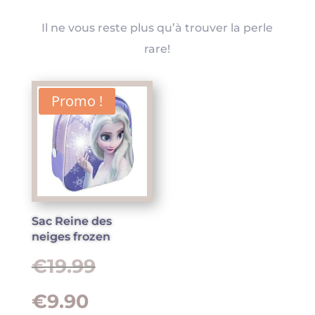
Expérience
Il ne vous reste plus qu’à trouver la perle
Afin que notre
site Web
rare!
fonctionne le
mieux possible
lors de votre
Promo !
visite. Si vous
refusez ces
cookies,
certaines
fonctionnalités
disparaîtront
du site Web.
Sac Reine des
Marketing
neiges frozen
En partageant
vos intérêts et
Le
€
19.99
votre
comportement
prix
lorsque vous
Le
€
9.90
visitez notre