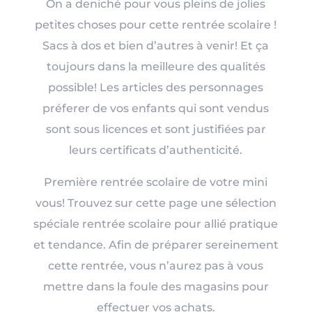
On a deniché pour vous pleins de jolies
sont pas
facultatifs. Ils
petites choses pour cette rentrée scolaire !
sont
Sacs à dos et bien d’autres à venir! Et ça
nécessaires au
fonctionnement
toujours dans la meilleure des qualités
du site Web.
possible! Les articles des personnages
préferer de vos enfants qui sont vendus
Statistiques
sont sous licences et sont justifiées par
Afin que
leurs certificats d’authenticité.
nous
puissions
améliorer la
Première rentrée scolaire de votre mini
fonctionnalité
vous! Trouvez sur cette page une sélection
et la structure
du site Web,
spéciale rentrée scolaire pour allié pratique
en fonction
de la façon
et tendance. Afin de préparer sereinement
dont le site
cette rentrée, vous n’aurez pas à vous
Web est
utilisé.
mettre dans la foule des magasins pour
effectuer vos achats.