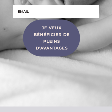
site, vous
augmentez les
chances de
voir du
contenu et des
offres
JE VEUX
personnalisés.
BÉNÉFICIER DE
PLEINS
D'AVANTAGES