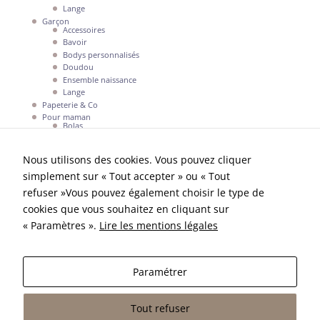
Lange
Garçon
Accessoires
Bavoir
Bodys personnalisés
Doudou
Ensemble naissance
Lange
Papeterie & Co
Pour maman
Bolas
Mon compte
Nous utilisons des cookies. Vous pouvez cliquer
simplement sur « Tout accepter » ou « Tout
La boutique
refuser »Vous pouvez également choisir le type de
Livraisons et retours
Conditions générales de vente
cookies que vous souhaitez en cliquant sur
Mentions légales
« Paramètres ».
Lire les mentions légales
Contactez-nous
Paramétrer
Tout refuser