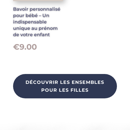
sont pas
Bavoir personnalisé
facultatifs. Ils
sont
pour bébé – Un
nécessaires au
indispensable
fonctionnement
unique au prénom
du site Web.
de votre enfant
€
9.00
Statistiques
Afin que
nous
puissions
améliorer la
fonctionnalité
DÉCOUVRIR LES ENSEMBLES
et la structure
du site Web,
POUR LES FILLES
en fonction
de la façon
dont le site
Web est
utilisé.