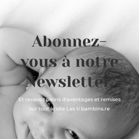
Expérience
Afin que notre
site Web
fonctionne le
mieux possible
Abonnez-
lors de votre
visite. Si vous
refusez ces
cookies,
vous à notre
certaines
fonctionnalités
disparaîtront
Newsletter.
du site Web.
Marketing
Et recevez pleins d'avantages et remises
En partageant
sur tout le site Les ti bambins.re
vos intérêts et
votre
comportement
lorsque vous
visitez notre