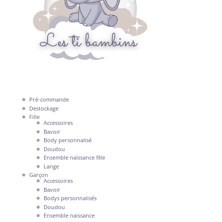
Expérience
Afin que notre
site Web
fonctionne le
mieux possible
lors de votre
visite. Si vous
refusez ces
cookies,
certaines
Pré-commande
fonctionnalités
Destockage
disparaîtront
Fille
Accessoires
du site Web.
Bavoir
Body personnalisé
Doudou
Marketing
Ensemble naissance fille
Lange
En partageant
Garçon
vos intérêts et
Accessoires
votre
Bavoir
comportement
Bodys personnalisés
lorsque vous
Doudou
visitez notre
Ensemble naissance