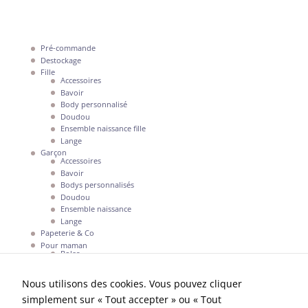
sont pas
facultatifs. Ils
sont
nécessaires au
Pré-commande
Destockage
fonctionnement
Fille
du site Web.
Accessoires
Bavoir
Body personnalisé
Doudou
Statistiques
Ensemble naissance fille
Afin que
Lange
nous
Garçon
puissions
Accessoires
Bavoir
améliorer la
Bodys personnalisés
fonctionnalité
Doudou
et la structure
Ensemble naissance
du site Web,
Lange
en fonction
Papeterie & Co
de la façon
Pour maman
dont le site
Bolas
Web est
Mon compte
utilisé.
Nous utilisons des cookies. Vous pouvez cliquer
simplement sur « Tout accepter » ou « Tout
La boutique