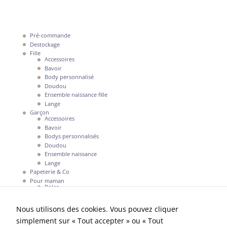
sont pas
facultatifs. Ils
sont
nécessaires au
Pré-commande
Destockage
fonctionnement
Fille
du site Web.
Accessoires
Bavoir
Body personnalisé
Doudou
Statistiques
Ensemble naissance fille
Afin que
Lange
nous
Garçon
puissions
Accessoires
Bavoir
améliorer la
Bodys personnalisés
fonctionnalité
Doudou
et la structure
Ensemble naissance
du site Web,
Lange
en fonction
Papeterie & Co
de la façon
Pour maman
dont le site
Bolas
Web est
Mon compte
utilisé.
Nous utilisons des cookies. Vous pouvez cliquer
simplement sur « Tout accepter » ou « Tout
La boutique