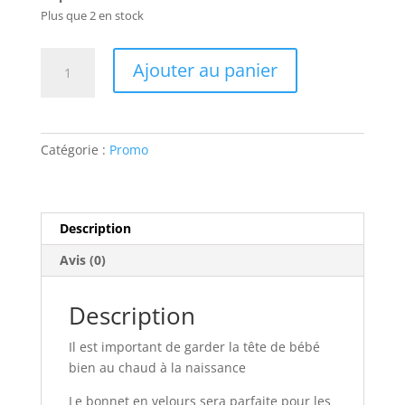
sont pas
Plus que 2 en stock
facultatifs. Ils
sont
quantité
nécessaires au
Ajouter au panier
de
fonctionnement
Bonnet
du site Web.
naissance
velours
Catégorie :
Promo
Statistiques
Sophie
Afin que
la
nous
Girafe
puissions
1/3
Description
améliorer la
mois
fonctionnalité
Avis (0)
et la structure
du site Web,
en fonction
Description
de la façon
dont le site
Il est important de garder la tête de bébé
Web est
utilisé.
bien au chaud à la naissance
Le bonnet en velours sera parfaite pour les