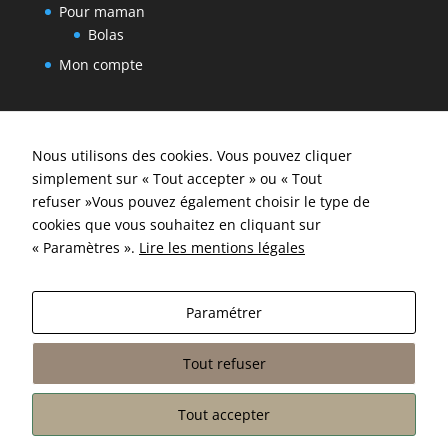
Pour maman
Bolas
Mon compte
La boutique
Nous utilisons des cookies. Vous pouvez cliquer
Livraisons et retours
simplement sur « Tout accepter » ou « Tout
Conditions générales de vente
refuser »Vous pouvez également choisir le type de
cookies que vous souhaitez en cliquant sur
Mentions légales
« Paramètres ».
Lire les mentions légales
Contactez-nous
Paramétrer
Tout refuser
Tout accepter
Tous droits réservés. © 2025 Les Ti Bambins —
Réalisé par l'agence
eTIPS