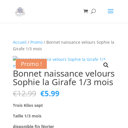
×
Accueil
/
Promo
/ Bonnet naissance velours Sophie la
Girafe 1/3 mois
Promo !
Bonnet naissance velours
Sophie la Girafe 1/3 mois
Le
Le
€
12.99
€
5.99
prix
prix
initial
actuel
Trois Kilos sept
était :
est :
Taille 1/3 mois
€12.99.
€5.99.
Nécessaire
d
isponible fin février
Ces cookies ne