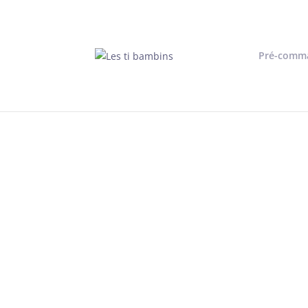
Pré-comm
Accueil
/
Doudou
/ Doudou Girafe / gris clair