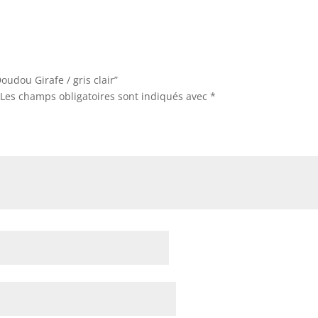
Expérience
Afin que notre
site Web
fonctionne le
mieux possible
oudou Girafe / gris clair”
lors de votre
Les champs obligatoires sont indiqués avec
*
visite. Si vous
refusez ces
cookies,
certaines
fonctionnalités
disparaîtront
du site Web.
Marketing
En partageant
vos intérêts et
votre
comportement
lorsque vous
visitez notre