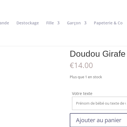
ande
Destockage
Fille
Garçon
Papeterie & Co
Doudou Girafe /
€
14.00
Plus que 1 en stock
Votre texte
quantité
Ajouter au panier
Nécessaire
de
Ces cookies ne