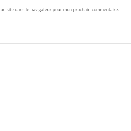
site, vous
augmentez les
on site dans le navigateur pour mon prochain commentaire.
chances de
voir du
contenu et des
offres
personnalisés.